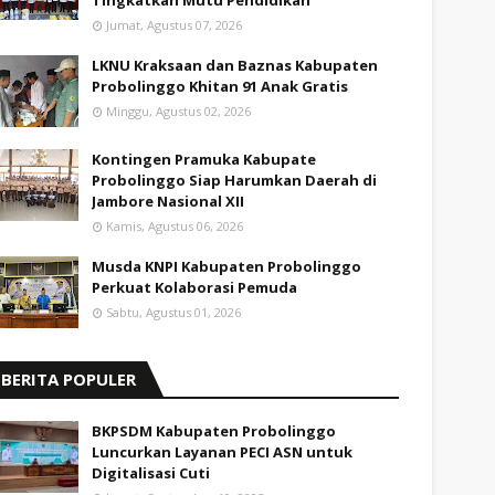
Tingkatkan Mutu Pendidikan
Jumat, Agustus 07, 2026
LKNU Kraksaan dan Baznas Kabupaten
Probolinggo Khitan 91 Anak Gratis
Minggu, Agustus 02, 2026
Kontingen Pramuka Kabupate
Probolinggo Siap Harumkan Daerah di
Jambore Nasional XII
Kamis, Agustus 06, 2026
Musda KNPI Kabupaten Probolinggo
Perkuat Kolaborasi Pemuda
Sabtu, Agustus 01, 2026
BERITA POPULER
BKPSDM Kabupaten Probolinggo
Luncurkan Layanan PECI ASN untuk
Digitalisasi Cuti