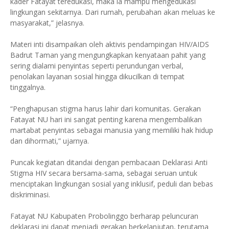
kader Fatayat teredukasi, maka ia mampu mengedukasi
lingkungan sekitarnya. Dari rumah, perubahan akan meluas ke
masyarakat,” jelasnya.
Materi inti disampaikan oleh aktivis pendampingan HIV/AIDS
Badrut Taman yang mengungkapkan kenyataan pahit yang
sering dialami penyintas seperti perundungan verbal,
penolakan layanan sosial hingga dikucilkan di tempat
tinggalnya.
“Penghapusan stigma harus lahir dari komunitas. Gerakan
Fatayat NU hari ini sangat penting karena mengembalikan
martabat penyintas sebagai manusia yang memiliki hak hidup
dan dihormati,” ujarnya.
Puncak kegiatan ditandai dengan pembacaan Deklarasi Anti
Stigma HIV secara bersama-sama, sebagai seruan untuk
menciptakan lingkungan sosial yang inklusif, peduli dan bebas
diskriminasi.
Fatayat NU Kabupaten Probolinggo berharap peluncuran
deklarasi ini dapat menjadi gerakan berkelanjutan, terutama