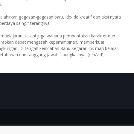
h.
ahirkan gagasan-gagasan baru, ide-ide kreatif dan aksi nyata
erdaya saing,” terangnya.
pembelajaran, tetapi juga wahana pembentukan karakter dan
ta diharapkan dapat mengasah kepemimpinan, memperkuat
ngkungan. Di tengah keindahan Ranu Segaran ini, mari belajar
ketahanan dan tanggung jawab,” pungkasnya. (ren/zid)
Theme