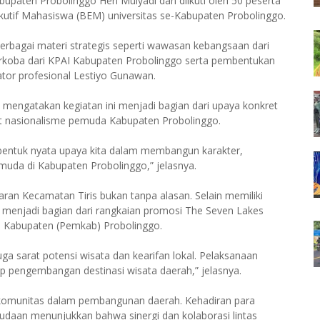
bupaten Probolinggo Heri Mulyadi dan diikuti oleh 50 peserta
kutif Mahasiswa (BEM) universitas se-Kabupaten Probolinggo.
erbagai materi strategis seperti wawasan kebangsaan dari
rkoba dari KPAI Kabupaten Probolinggo serta pembentukan
ator profesional Lestiyo Gunawan.
 mengatakan kegiatan ini menjadi bagian dari upaya konkret
 nasionalisme pemuda Kabupaten Probolinggo.
bentuk nyata upaya kita dalam membangun karakter,
da di Kabupaten Probolinggo,” jelasnya.
aran Kecamatan Tiris bukan tanpa alasan. Selain memiliki
menjadi bagian dari rangkaian promosi The Seven Lakes
ah Kabupaten (Pemkab) Probolinggo.
ga sarat potensi wisata dan kearifan lokal. Pelaksanaan
ap pengembangan destinasi wisata daerah,” jelasnya.
as komunitas dalam pembangunan daerah. Kehadiran para
udaan menunjukkan bahwa sinergi dan kolaborasi lintas