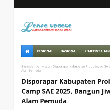
REGIONAL
NASIONAL
PEMERINTAHAN
Beranda
pariwisata
Disporapar Kabupaten Probolinggo Gela
Alam Pemuda
Disporapar Kabupaten Prob
Camp SAE 2025, Bangun Ji
Alam Pemuda