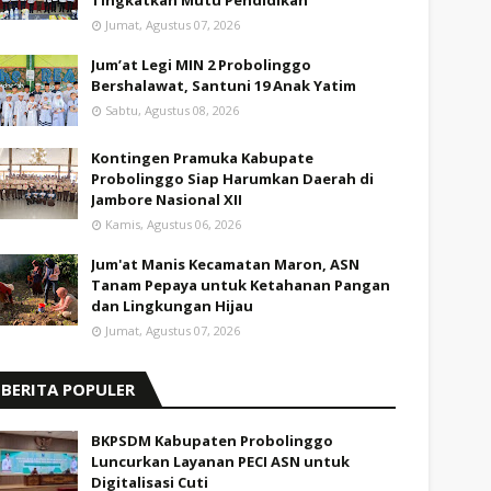
Tingkatkan Mutu Pendidikan
Jumat, Agustus 07, 2026
Jum’at Legi MIN 2 Probolinggo
Bershalawat, Santuni 19 Anak Yatim
Sabtu, Agustus 08, 2026
Kontingen Pramuka Kabupate
Probolinggo Siap Harumkan Daerah di
Jambore Nasional XII
Kamis, Agustus 06, 2026
Jum'at Manis Kecamatan Maron, ASN
Tanam Pepaya untuk Ketahanan Pangan
dan Lingkungan Hijau
Jumat, Agustus 07, 2026
BERITA POPULER
BKPSDM Kabupaten Probolinggo
Luncurkan Layanan PECI ASN untuk
Digitalisasi Cuti