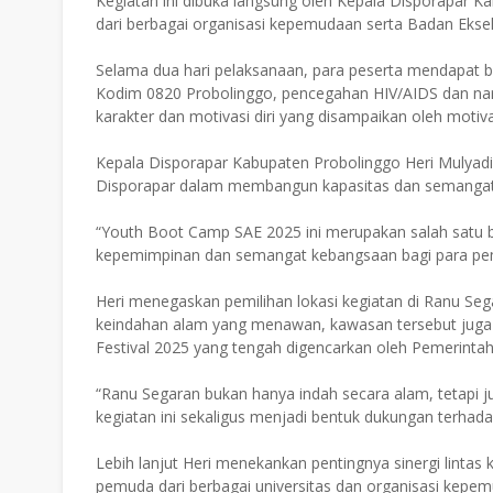
Kegiatan ini dibuka langsung oleh Kepala Disporapar Ka
dari berbagai organisasi kepemudaan serta Badan Ekse
Selama dua hari pelaksanaan, para peserta mendapat b
Kodim 0820 Probolinggo, pencegahan HIV/AIDS dan na
karakter dan motivasi diri yang disampaikan oleh motiv
Kepala Disporapar Kabupaten Probolinggo Heri Mulyadi
Disporapar dalam membangun kapasitas dan semangat
“Youth Boot Camp SAE 2025 ini merupakan salah satu 
kepemimpinan dan semangat kebangsaan bagi para pemu
Heri menegaskan pemilihan lokasi kegiatan di Ranu Seg
keindahan alam yang menawan, kawasan tersebut juga 
Festival 2025 yang tengah digencarkan oleh Pemerint
“Ranu Segaran bukan hanya indah secara alam, tetapi ju
kegiatan ini sekaligus menjadi bentuk dukungan terhad
Lebih lanjut Heri menekankan pentingnya sinergi lint
pemuda dari berbagai universitas dan organisasi kepem