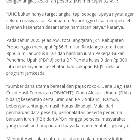
dengan tingkat keaktifan peserta JKN mencapai 82,49%.
“UHC bukan hanya target angka, tapi sebagai upaya nyata agar
seluruh masyarakat Kabupaten Probolinggo bisa memperoleh
layanan kesehatan dasar tanpa hambatan biaya,” katanya.
Pada tahun 2025 jelas Awi, total anggaran JKN Kabupaten
Probolinggo mencapai Rp56,6 miliar. Rinciannya terdiri dari
Rp56,3 miliar untuk iuran dan bantuan iuran Pekerja Bukan
Penerima Upah (PBPU) serta BP Pemda kelas 3 dan Rp 300
juta untuk layanan kesehatan luar cakupan BPJS melalui
program Jamkesda.
“Sumber dana utama berasal dari pajak rokok, Dana Bagi Hasil
Cukai Hasil Tembakau (DBHCHT), Dana Alokasi Umum (DAU)
bidang kesehatan serta iuran dari PAD Srikandi. Namun,
beberapa tantangan masih harus dihadapi. Mulai dari
pembaruan data peserta, penonaktifan peserta penerima
bantuan iuran (PBI) dari APBN hingga persepsi masyarakat
yang masih berharap iuran dibayarkan pemerintah,” jelasnya.
Menurut Awi, salah satu fokus utama dalam monev kali ini