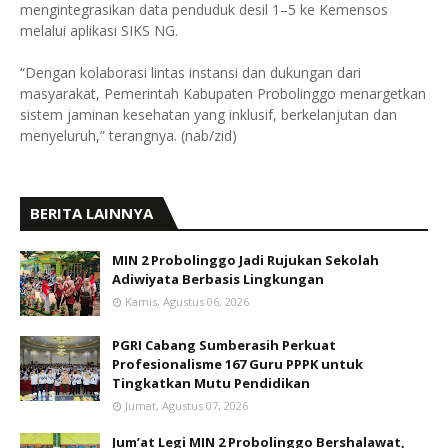
mengintegrasikan data penduduk desil 1–5 ke Kemensos
melalui aplikasi SIKS NG.
“Dengan kolaborasi lintas instansi dan dukungan dari
masyarakat, Pemerintah Kabupaten Probolinggo menargetkan
sistem jaminan kesehatan yang inklusif, berkelanjutan dan
menyeluruh,” terangnya. (nab/zid)
BERITA LAINNYA
MIN 2 Probolinggo Jadi Rujukan Sekolah
Adiwiyata Berbasis Lingkungan
Kamis, Agustus 06, 2026
PGRI Cabang Sumberasih Perkuat
Profesionalisme 167 Guru PPPK untuk
Tingkatkan Mutu Pendidikan
Jumat, Agustus 07, 2026
Jum’at Legi MIN 2 Probolinggo Bershalawat,