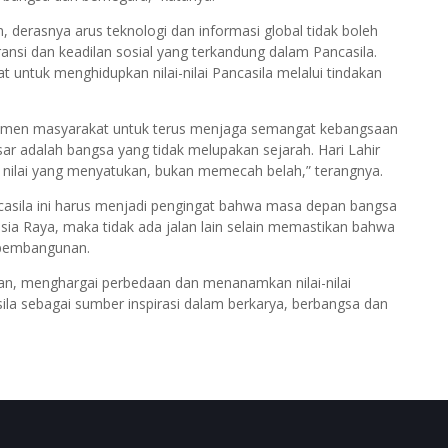
erasnya arus teknologi dan informasi global tidak boleh
nsi dan keadilan sosial yang terkandung dalam Pancasila.
 untuk menghidupkan nilai-nilai Pancasila melalui tindakan
lemen masyarakat untuk terus menjaga semangat kebangsaan
sar adalah bangsa yang tidak melupakan sejarah. Hari Lahir
s nilai yang menyatukan, bukan memecah belah,” terangnya.
asila ini harus menjadi pengingat bahwa masa depan bangsa
nesia Raya, maka tidak ada jalan lain selain memastikan bahwa
i pembangunan.
uan, menghargai perbedaan dan menanamkan nilai-nilai
sila sebagai sumber inspirasi dalam berkarya, berbangsa dan