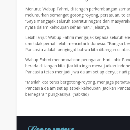
Menurut Wabup Fahmi, di tengah perkembangan zaman, d
melunturkan semangat gotong royong, persatuan, tolera
“Saya mengajak seluruh aparatur negara dan masyarakat
nyata dalam kehidupan sehari-hari,” jelasnya.
Lebih lanjut Wabup Fahmi mengajak kepada seluruh e
dan tidak pernah lelah mencintai Indonesia. “Bangsa be
Pancasila adalah pengingat bahwa kita dibangun di ata
Wabup Fahmi menambahkan peringatan Hari Lahir Panc
berada di tangan kita. Jika kita ingin mewujudkan Indo
Pancasila tetap menjadi jiwa dalam setiap denyut nad
“Marilah kita terus bergotong-royong, menjaga persat
Pancasila dalam setiap aspek kehidupan. Jadikan Panca
bernegara,” pungkasnya. (nab/zid)