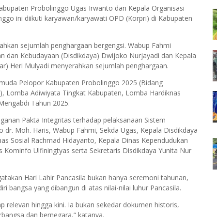
 Kabupaten Probolinggo Ugas Irwanto dan Kepala Organisasi
go ini diikuti karyawan/karyawati OPD (Korpri) di Kabupaten
rahkan sejumlah penghargaan bergengsi. Wabup Fahmi
an dan Kebudayaan (Disdikdaya) Dwijoko Nurjayadi dan Kepala
ar) Heri Mulyadi menyerahkan sejumlah penghargaan.
emuda Pelopor Kabupaten Probolinggo 2025 (Bidang
i), Lomba Adiwiyata Tingkat Kabupaten, Lomba Hardiknas
 Mengabdi Tahun 2025.
ganan Pakta Integritas terhadap pelaksanaan Sistem
 dr. Moh. Haris, Wabup Fahmi, Sekda Ugas, Kepala Disdikdaya
inas Sosial Rachmad Hidayanto, Kepala Dinas Kependudukan
s Kominfo Ulfiningtyas serta Sekretaris Disdikdaya Yunita Nur
takan Hari Lahir Pancasila bukan hanya seremoni tahunan,
bangsa yang dibangun di atas nilai-nilai luhur Pancasila.
p relevan hingga kini. Ia bukan sekedar dokumen historis,
rbangsa dan bernegara,” katanya.