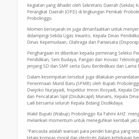
Kegiatan yang dihadiri oleh Sekretaris Daerah (Sekda)
Perangkat Daerah (OPD) di lingkungan Pemkab Proboling
Probolinggo.
Momen bersejarah ini juga dimanfaatkan untuk menye
didampingi Sekda Ugas Irwanto, Kepala Dinas Pendidik
Dinas Kepemudaan, Olahraga dan Pariwisata (Disporap
Penghargaan ini diberikan kepada pemenang Seleksi P
Pendidikan, Seni Budaya, Pangan dan Inovasi Teknolog
jenjang SD dan SMP serta Guru Berdedikasi dan Lama
Dalam kesempatan tersebut juga dilakukan penandatan
Penerimaan Murid Baru (SPMB) oleh Bupati Probolinggo
Dwijoko Nurjayadi, Inspektur Imron Rosyadi, Kepala D
dan Pencatatan Sipil (Disdukcapil) Munaris, Kepala Dina
Laili bersama seluruh Kepala Bidang Disdikdaya.
Wakil Bupati (Wabup) Probolinggo Ra Fahmi AHZ menga
melainkan momentum untuk meneguhkan kembali jati diri 
“Pancasila adalah warisan para pendiri bangsa yang teta
tetapi kompas moral dan ideologis dalam kehidupan be