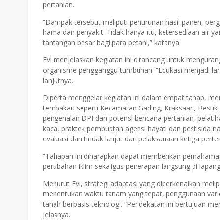
pertanian.
“Dampak tersebut meliputi penurunan hasil panen, per
hama dan penyakit. Tidak hanya itu, ketersediaan air y
tantangan besar bagi para petani,” katanya.
Evi menjelaskan kegiatan ini dirancang untuk menguran
organisme pengganggu tumbuhan. “Edukasi menjadi lan
lanjutnya.
Diperta menggelar kegiatan ini dalam empat tahap, men
tembakau seperti Kecamatan Gading, Kraksaan, Besuk d
pengenalan DPI dan potensi bencana pertanian, pelat
kaca, praktek pembuatan agensi hayati dan pestisida n
evaluasi dan tindak lanjut dari pelaksanaan ketiga per
“Tahapan ini diharapkan dapat memberikan pemahaman 
perubahan iklim sekaligus penerapan langsung di lapang
Menurut Evi, strategi adaptasi yang diperkenalkan mel
menentukan waktu tanam yang tepat, penggunaan varie
tanah berbasis teknologi. “Pendekatan ini bertujuan men
jelasnya.