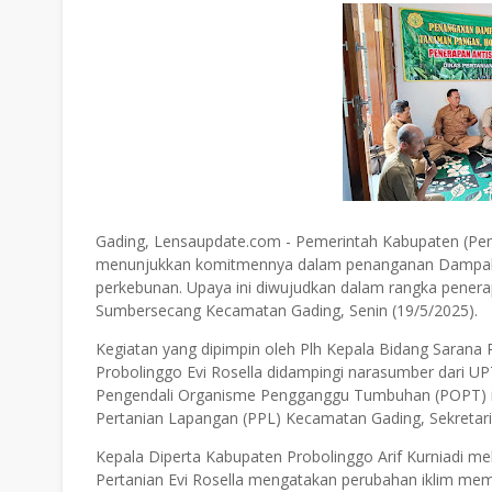
Gading, Lensaupdate.com - Pemerintah Kabupaten (Pemk
menunjukkan komitmennya dalam penanganan Dampak Pe
perkebunan. Upaya ini diwujudkan dalam rangka penerap
Sumbersecang Kecamatan Gading, Senin (19/5/2025).
Kegiatan yang dipimpin oleh Plh Kepala Bidang Sarana
Probolinggo Evi Rosella didampingi narasumber dari U
Pengendali Organisme Pengganggu Tumbuhan (POPT) ini d
Pertanian Lapangan (PPL) Kecamatan Gading, Sekretar
Kepala Diperta Kabupaten Probolinggo Arif Kurniadi me
Pertanian Evi Rosella mengatakan perubahan iklim mem