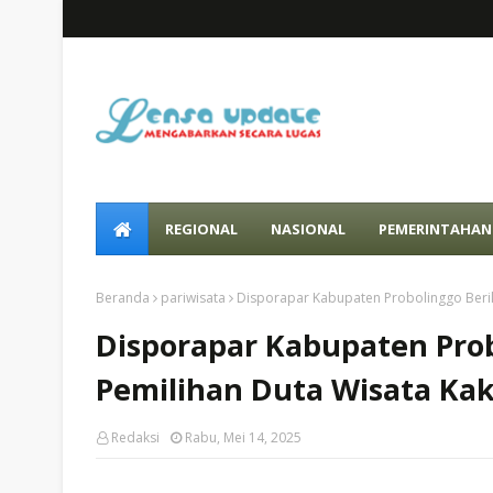
REGIONAL
NASIONAL
PEMERINTAHAN
Beranda
pariwisata
Disporapar Kabupaten Probolinggo Berik
Disporapar Kabupaten Prob
Pemilihan Duta Wisata Ka
Redaksi
Rabu, Mei 14, 2025