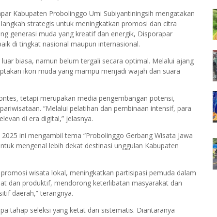
orapar Kabupaten Probolinggo Umi Subiyantiningsih mengatakan
langkah strategis untuk meningkatkan promosi dan citra
g generasi muda yang kreatif dan energik, Disporapar
baik di tingkat nasional maupun internasional.
uar biasa, namun belum tergali secara optimal. Melalui ajang
nciptakan ikon muda yang mampu menjadi wajah dan suara
ontes, tetapi merupakan media pengembangan potensi,
ariwisataan. “Melalui pelatihan dan pembinaan intensif, para
evan di era digital,” jelasnya.
 2025 ini mengambil tema “Probolinggo Gerbang Wisata Jawa
untuk mengenal lebih dekat destinasi unggulan Kabupaten
a promosi wisata lokal, meningkatkan partisipasi pemuda dalam
t dan produktif, mendorong keterlibatan masyarakat dan
tif daerah,” terangnya.
a tahap seleksi yang ketat dan sistematis. Diantaranya