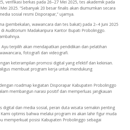
25, verifikasi berkas pada 26–27 Mei 2025, tes akademik pada
Mei 2025. “Sebanyak 20 besar finalis akan diumumkan secara
edia sosial resmi Disporapar,” ujarnya.
ntina (pembekalan, wawancara dan tes bakat) pada 2–4 Juni 2025
5 di Auditorium Madakaripura Kantor Bupati Probolinggo.
 tambahnya.
n Ayu terpilih akan mendapatkan pendidikan dan pelatihan
, wawancara, fotografi dan videografi.
ngan keterampilan promosi digital yang efektif dan kekinian.
sekaligus membuat program kerja untuk mendukung
 dengan roadmap kegiatan Disporapar Kabupaten Probolinggo
 dalam membangun narasi positif dan memperluas jangkauan
digital dan media sosial, peran duta wisata semakin penting
Kami optimis bahwa melalui program ini akan lahir figur muda
mpu memperkuat posisi Kabupaten Probolinggo sebagai