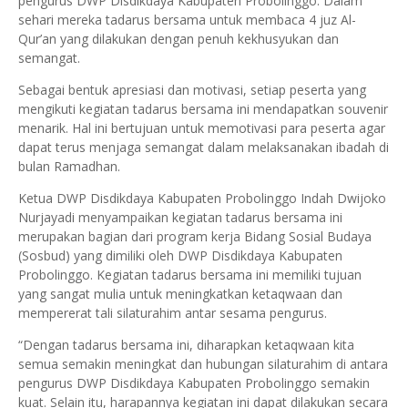
pengurus DWP Disdikdaya Kabupaten Probolinggo. Dalam
sehari mereka tadarus bersama untuk membaca 4 juz Al-
Qur’an yang dilakukan dengan penuh kekhusyukan dan
semangat.
Sebagai bentuk apresiasi dan motivasi, setiap peserta yang
mengikuti kegiatan tadarus bersama ini mendapatkan souvenir
menarik. Hal ini bertujuan untuk memotivasi para peserta agar
dapat terus menjaga semangat dalam melaksanakan ibadah di
bulan Ramadhan.
Ketua DWP Disdikdaya Kabupaten Probolinggo Indah Dwijoko
Nurjayadi menyampaikan kegiatan tadarus bersama ini
merupakan bagian dari program kerja Bidang Sosial Budaya
(Sosbud) yang dimiliki oleh DWP Disdikdaya Kabupaten
Probolinggo. Kegiatan tadarus bersama ini memiliki tujuan
yang sangat mulia untuk meningkatkan ketaqwaan dan
mempererat tali silaturahim antar sesama pengurus.
“Dengan tadarus bersama ini, diharapkan ketaqwaan kita
semua semakin meningkat dan hubungan silaturahim di antara
pengurus DWP Disdikdaya Kabupaten Probolinggo semakin
kuat. Selain itu, harapannya kegiatan ini dapat dilakukan secara