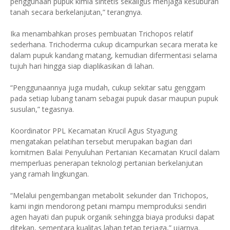
penggunaan pupuk kimia sintetis sekaligus menjaga kesuburan
tanah secara berkelanjutan,” terangnya.
Ika menambahkan proses pembuatan Trichopos relatif
sederhana. Trichoderma cukup dicampurkan secara merata ke
dalam pupuk kandang matang, kemudian difermentasi selama
tujuh hari hingga siap diaplikasikan di lahan.
“Penggunaannya juga mudah, cukup sekitar satu genggam
pada setiap lubang tanam sebagai pupuk dasar maupun pupuk
susulan,” tegasnya.
Koordinator PPL Kecamatan Krucil Agus Styagung
mengatakan pelatihan tersebut merupakan bagian dari
komitmen Balai Penyuluhan Pertanian Kecamatan Krucil dalam
memperluas penerapan teknologi pertanian berkelanjutan
yang ramah lingkungan.
“Melalui pengembangan metabolit sekunder dan Trichopos,
kami ingin mendorong petani mampu memproduksi sendiri
agen hayati dan pupuk organik sehingga biaya produksi dapat
ditekan, sementara kualitas lahan tetap terjaga,” ujarnya.