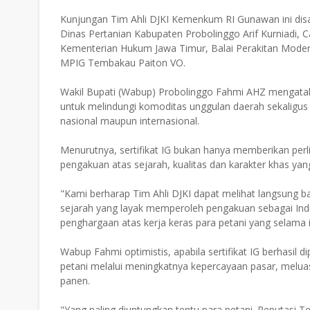
Kunjungan Tim Ahli DJKI Kemenkum RI Gunawan ini di
Dinas Pertanian Kabupaten Probolinggo Arif Kurniadi, C
Kementerian Hukum Jawa Timur, Balai Perakitan Moder
MPIG Tembakau Paiton VO.
Wakil Bupati (Wabup) Probolinggo Fahmi AHZ mengatak
untuk melindungi komoditas unggulan daerah sekaligu
nasional maupun internasional.
Menurutnya, sertifikat IG bukan hanya memberikan per
pengakuan atas sejarah, kualitas dan karakter khas yan
"Kami berharap Tim Ahli DJKI dapat melihat langsung b
sejarah yang layak memperoleh pengakuan sebagai Indika
penghargaan atas kerja keras para petani yang selama 
Wabup Fahmi optimistis, apabila sertifikat IG berhasil 
petani melalui meningkatnya kepercayaan pasar, meluas
panen.
"Yang paling diuntungkan tentu para petani. Reputasi