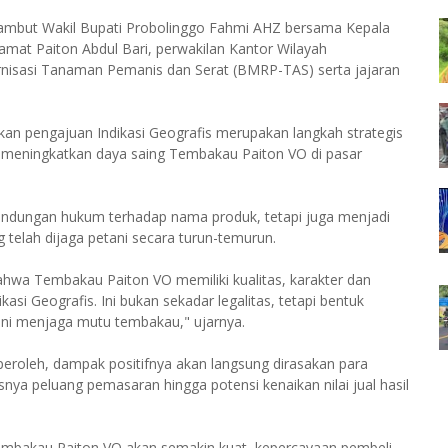
sambut Wakil Bupati Probolinggo Fahmi AHZ bersama Kepala
amat Paiton Abdul Bari, perwakilan Kantor Wilayah
nisasi Tanaman Pemanis dan Serat (BMRP-TAS) serta jajaran
an pengajuan Indikasi Geografis merupakan langkah strategis
s meningkatkan daya saing Tembakau Paiton VO di pasar
lindungan hukum terhadap nama produk, tetapi juga menjadi
g telah dijaga petani secara turun-temurun.
ahwa Tembakau Paiton VO memiliki kualitas, karakter dan
si Geografis. Ini bukan sekadar legalitas, tetapi bentuk
ini menjaga mutu tembakau," ujarnya.
diperoleh, dampak positifnya akan langsung dirasakan para
nya peluang pemasaran hingga potensi kenaikan nilai jual hasil
 Tembakau Paiton VO akan semakin kuat, kepercayaan pembeli