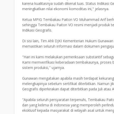
karena kualitasnya sudah dikenal luas. Status Indikasi
meningkatkan nilai ekonomi komoditas ini," jelasnya.
Ketua MPIG Tembakau Paiton VO Muhammad Arif berharap
sehingga Tembakau Paiton VO resmi menjadi produk te
Indikasi Geografis.
Di sisi lain, Tim Ahli DJKI Kementerian Hukum Gunawa
memastikan seluruh informasi dalam dokumen pengajua
"Hari ini kami melakukan pemeriksaan substantif sebag
Kami memverifikasi keberadaan tembakaunya, proses b
sistem produksi," ujarnya.
Gunawan mengatakan apabila masih terdapat kekuran
melengkapinya sebelum sertifikat diterbitkan. Namun jika
Geografis diperkirakan dapat diterbitkan pada Juli atau 
"Apabila seluruh persyaratan terpenuhi, Tembakau Pai
dan yang kelima di Indonesia yang memperoleh perlindu
eksklusif kepada masyarakat di wilayah asal untuk men