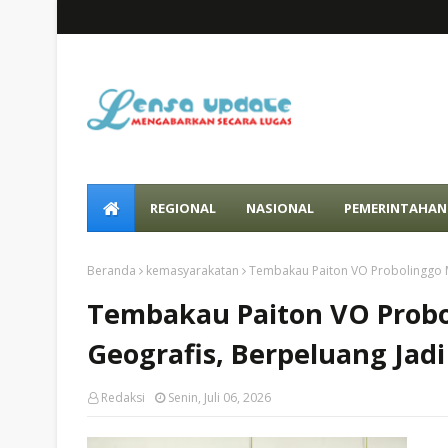
REGIONAL
NASIONAL
PEMERINTAHAN
Beranda
kemasyarakatan
Tembakau Paiton VO Probolinggo Me
Tembakau Paiton VO Probo
Geografis, Berpeluang Jadi
Redaksi
Senin, Juli 06, 2026