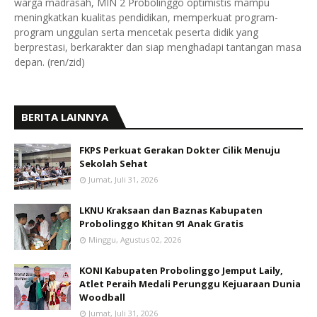
warga madrasah, MIN 2 Probolinggo optimistis mampu
meningkatkan kualitas pendidikan, memperkuat program-
program unggulan serta mencetak peserta didik yang
berprestasi, berkarakter dan siap menghadapi tantangan masa
depan. (ren/zid)
BERITA LAINNYA
FKPS Perkuat Gerakan Dokter Cilik Menuju
Sekolah Sehat
Jumat, Juli 31, 2026
LKNU Kraksaan dan Baznas Kabupaten
Probolinggo Khitan 91 Anak Gratis
Minggu, Agustus 02, 2026
KONI Kabupaten Probolinggo Jemput Laily,
Atlet Peraih Medali Perunggu Kejuaraan Dunia
Woodball
Jumat, Juli 31, 2026