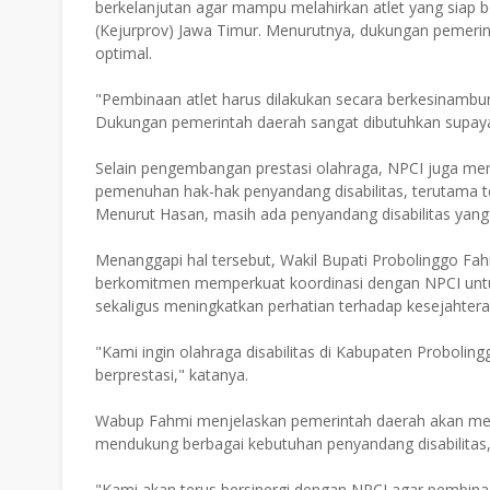
berkelanjutan agar mampu melahirkan atlet yang siap b
(Kejurprov) Jawa Timur. Menurutnya, dukungan pemerin
optimal.
"Pembinaan atlet harus dilakukan secara berkesinambu
Dukungan pemerintah daerah sangat dibutuhkan supaya 
Selain pengembangan prestasi olahraga, NPCI juga m
pemenuhan hak-hak penyandang disabilitas, terutama t
Menurut Hasan, masih ada penyandang disabilitas yan
Menanggapi hal tersebut, Wakil Bupati Probolinggo 
berkomitmen memperkuat koordinasi dengan NPCI untuk
sekaligus meningkatkan perhatian terhadap kesejahtera
"Kami ingin olahraga disabilitas di Kabupaten Proboli
berprestasi," katanya.
Wabup Fahmi menjelaskan pemerintah daerah akan meli
mendukung berbagai kebutuhan penyandang disabilitas,
"Kami akan terus bersinergi dengan NPCI agar pembinaan