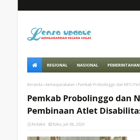
REGIONAL
NASIONAL
PEMERINTAHAN
Beranda
kemasyarakatan
Pemkab Probolinggo dan NPCI Perku
Pemkab Probolinggo dan N
Pembinaan Atlet Disabilita
Redaksi
Rabu, Juli 08, 2026