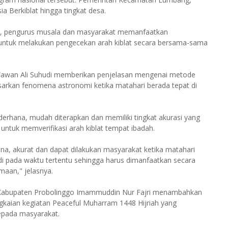
 Berkiblat hingga tingkat desa.
id, pengurus musala dan masyarakat memanfaatkan
 untuk melakukan pengecekan arah kiblat secara bersama-sama
. Wawan Ali Suhudi memberikan penjelasan mengenai metode
dasarkan fenomena astronomi ketika matahari berada tepat di
rhana, mudah diterapkan dan memiliki tingkat akurasi yang
untuk memverifikasi arah kiblat tempat ibadah.
na, akurat dan dapat dilakukan masyarakat ketika matahari
di pada waktu tertentu sehingga harus dimanfaatkan secara
aan," jelasnya.
 Kabupaten Probolinggo Imammuddin Nur Fajri menambahkan
gkaian kegiatan Peaceful Muharram 1448 Hijriah yang
epada masyarakat.