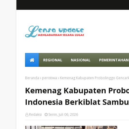
REGIONAL
NASIONAL
PEMERINTAHAN
Beranda
peristiwa
Kemenag Kabupaten Probolinggo Gencarka
Kemenag Kabupaten Probo
Indonesia Berkiblat Sambu
Redaksi
Senin, Juli 06, 2026