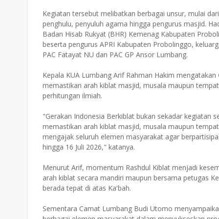
Kegiatan tersebut melibatkan berbagai unsur, mulai da
penghulu, penyuluh agama hingga pengurus masjid. H
Badan Hisab Rukyat (BHR) Kemenag Kabupaten Probolin
beserta pengurus APRI Kabupaten Probolinggo, kelu
PAC Fatayat NU dan PAC GP Ansor Lumbang.
Kepala KUA Lumbang Arif Rahman Hakim mengatakan G
memastikan arah kiblat masjid, musala maupun tempat 
perhitungan ilmiah.
"Gerakan Indonesia Berkiblat bukan sekadar kegiatan s
memastikan arah kiblat masjid, musala maupun tempat i
mengajak seluruh elemen masyarakat agar berpartisipa
hingga 16 Juli 2026," katanya.
Menurut Arif, momentum Rashdul Kiblat menjadi kesem
arah kiblat secara mandiri maupun bersama petugas 
berada tepat di atas Ka'bah.
Sementara Camat Lumbang Budi Utomo menyampaikan a
berbagai elemen masyarakat dalam menyukseskan pro