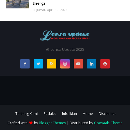
Energi
Jumat, April 10, 2026
@ Lensa Update 2025
Tentang Kami
Redaksi
Info Iklan
Home
Disclaimer
Crafted with
by
Blogger Themes
| Distributed by
Gooyaabi Theme