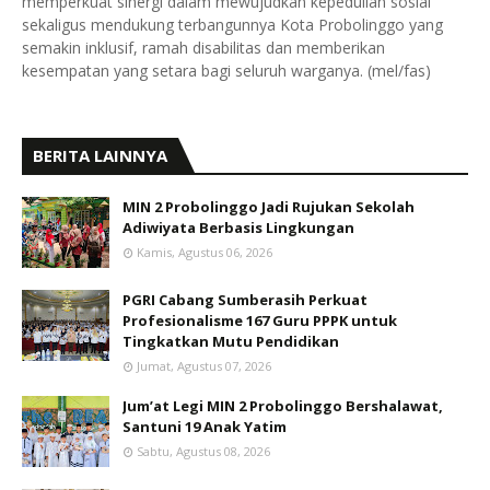
memperkuat sinergi dalam mewujudkan kepedulian sosial
sekaligus mendukung terbangunnya Kota Probolinggo yang
semakin inklusif, ramah disabilitas dan memberikan
kesempatan yang setara bagi seluruh warganya. (mel/fas)
BERITA LAINNYA
MIN 2 Probolinggo Jadi Rujukan Sekolah
Adiwiyata Berbasis Lingkungan
Kamis, Agustus 06, 2026
PGRI Cabang Sumberasih Perkuat
Profesionalisme 167 Guru PPPK untuk
Tingkatkan Mutu Pendidikan
Jumat, Agustus 07, 2026
Jum’at Legi MIN 2 Probolinggo Bershalawat,
Santuni 19 Anak Yatim
Sabtu, Agustus 08, 2026