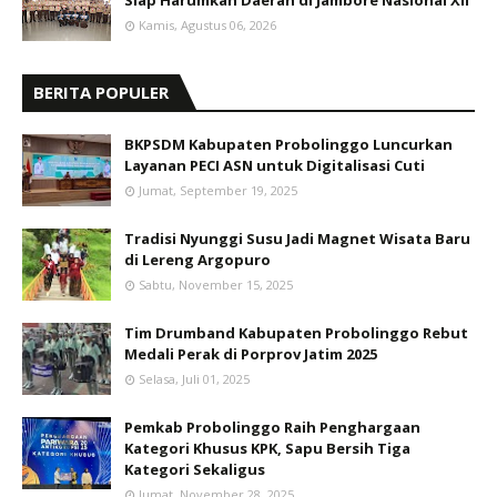
Siap Harumkan Daerah di Jambore Nasional XII
Kamis, Agustus 06, 2026
BERITA POPULER
BKPSDM Kabupaten Probolinggo Luncurkan
Layanan PECI ASN untuk Digitalisasi Cuti
Jumat, September 19, 2025
Tradisi Nyunggi Susu Jadi Magnet Wisata Baru
di Lereng Argopuro
Sabtu, November 15, 2025
Tim Drumband Kabupaten Probolinggo Rebut
Medali Perak di Porprov Jatim 2025
Selasa, Juli 01, 2025
Pemkab Probolinggo Raih Penghargaan
Kategori Khusus KPK, Sapu Bersih Tiga
Kategori Sekaligus
Jumat, November 28, 2025