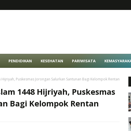
PENDIDIKAN
KESEHATAN
PARIWISATA
KEMASYARAK
 Hijriyah, Puskesmas Jorongan Salurkan Santunan Bagi Kelompok Rentan
lam 1448 Hijriyah, Puskesmas
an Bagi Kelompok Rentan