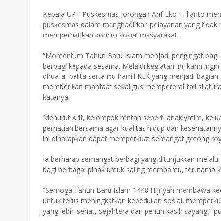
Kepala UPT Puskesmas Jorongan Arif Eko Trilianto me
puskesmas dalam menghadirkan pelayanan yang tidak h
memperhatikan kondisi sosial masyarakat.
“Momentum Tahun Baru Islam menjadi pengingat bagi 
berbagi kepada sesama. Melalui kegiatan ini, kami ing
dhuafa, balita serta ibu hamil KEK yang menjadi bagian
memberikan manfaat sekaligus mempererat tali silatu
katanya.
Menurut Arif, kelompok rentan seperti anak yatim, ke
perhatian bersama agar kualitas hidup dan kesehatannya 
ini diharapkan dapat memperkuat semangat gotong roy
Ia berharap semangat berbagi yang ditunjukkan melalui 
bagi berbagai pihak untuk saling membantu, terutam
“Semoga Tahun Baru Islam 1448 Hijriyah membawa ked
untuk terus meningkatkan kepedulian sosial, mempe
yang lebih sehat, sejahtera dan penuh kasih sayang,” p