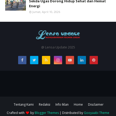
Sekda Ugas Dorong Hidup Sehat dan Hemat
Energi
Jumat, April 10, 2026
@ Lensa Update 2025
Tentang Kami
Redaksi
Info Iklan
Home
Disclaimer
Crafted with
by
Blogger Themes
| Distributed by
Gooyaabi Theme