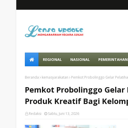
REGIONAL
NASIONAL
PEMERINTAHAN
Beranda
kemasyarakatan
Pemkot Probolinggo Gelar Pelatiha
Pemkot Probolinggo Gelar
Produk Kreatif Bagi Kelomp
Redaksi
Sabtu, Juni 13, 2026