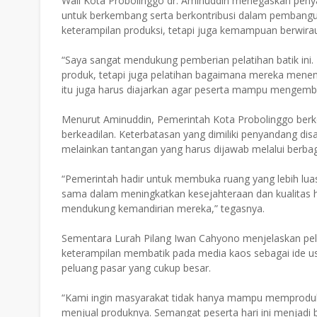
Wali Kota Probolinggo dr. Aminuddin menegaskan peny
untuk berkembang serta berkontribusi dalam pembangun
keterampilan produksi, tetapi juga kemampuan berwira
“Saya sangat mendukung pemberian pelatihan batik ini. 
produk, tetapi juga pelatihan bagaimana mereka menen
itu juga harus diajarkan agar peserta mampu mengemba
Menurut Aminuddin, Pemerintah Kota Probolinggo ber
berkeadilan. Keterbatasan yang dimiliki penyandang di
melainkan tantangan yang harus dijawab melalui berb
“Pemerintah hadir untuk membuka ruang yang lebih luas
sama dalam meningkatkan kesejahteraan dan kualitas hi
mendukung kemandirian mereka,” tegasnya.
Sementara Lurah Pilang Iwan Cahyono menjelaskan pel
keterampilan membatik pada media kaos sebagai ide us
peluang pasar yang cukup besar.
“Kami ingin masyarakat tidak hanya mampu memproduk
menjual produknya. Semangat peserta hari ini menjadi 