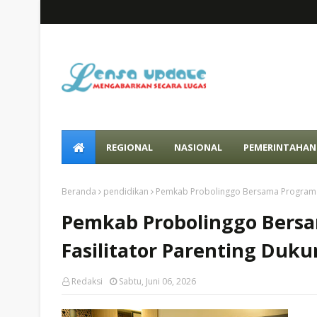
REGIONAL
NASIONAL
PEMERINTAHAN
Beranda
pendidikan
Pemkab Probolinggo Bersama Program I
Pemkab Probolinggo Bers
Fasilitator Parenting D
Redaksi
Sabtu, Juni 06, 2026