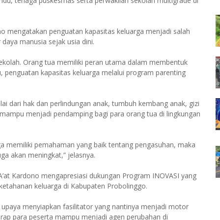
du, tenaga puskesmas serta perwakilan sekolah multigrade di
no mengatakan penguatan kapasitas keluarga menjadi salah
daya manusia sejak usia dini.
 sekolah. Orang tua memiliki peran utama dalam membentuk
, penguatan kapasitas keluarga melalui program parenting
lai dari hak dan perlindungan anak, tumbuh kembang anak, gizi
gar mampu menjadi pendamping bagi para orang tua di lingkungan
arga memiliki pemahaman yang baik tentang pengasuhan, maka
uga akan meningkat,” jelasnya.
’at Kardono mengapresiasi dukungan Program INOVASI yang
etahanan keluarga di Kabupaten Probolinggo.
ri upaya menyiapkan fasilitator yang nantinya menjadi motor
harap para peserta mampu menjadi agen perubahan di