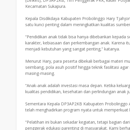
(Dinkes), DP3AP2KB, Tim Penggerak PKK, kader Posyan
Kecamatan Sukapura.
Kepala Disdikdaya Kabupaten Probolinggo Hary Tjahjo
satu kunci penting dalam meningkatkan kualitas sumber 
“Pendidikan anak tidak bisa hanya dibebankan kepada
karakter, kebiasaan dan perkembangan anak. Karena itu
menjadi kebutuhan yang sangat penting,” katanya.
Menurut Hary, para peserta dibekali berbagai materi mu
seimbang, pola asuh positif hingga teknik fasilitasi a
masing-masing.
“Anak-anak adalah investasi masa depan. Ketika kelu
kualitas pendidikan, kesehatan dan perlindungan anak j
Sementara Kepala DP3AP2KB Kabupaten Probolinggo A
telah menghadirkan program nyata untuk memperkuat k
“Pelatihan ini bukan sekadar kegiatan, tetapi bagian da
penggerak edukasi parenting di masyarakat. Kami ber