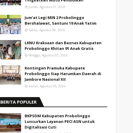
Tingkatkan Mutu Pendidikan
Jumat, Agustus 07, 2026
Jum’at Legi MIN 2 Probolinggo
Bershalawat, Santuni 19 Anak Yatim
Sabtu, Agustus 08, 2026
LKNU Kraksaan dan Baznas Kabupaten
Probolinggo Khitan 91 Anak Gratis
Minggu, Agustus 02, 2026
Kontingen Pramuka Kabupate
Probolinggo Siap Harumkan Daerah di
Jambore Nasional XII
Kamis, Agustus 06, 2026
BERITA POPULER
BKPSDM Kabupaten Probolinggo
Luncurkan Layanan PECI ASN untuk
Digitalisasi Cuti