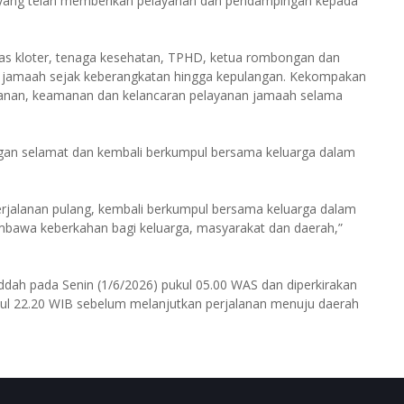
s yang telah memberikan pelayanan dan pendampingan kepada
as kloter, tenaga kesehatan, TPHD, ketua rombongan dan
gi jamaah sejak keberangkatan hingga kepulangan. Kekompakan
manan, keamanan dan kelancaran pelayanan jamaah selama
engan selamat dan kembali berkumpul bersama keluarga dalam
rjalanan pulang, kembali berkumpul bersama keluarga dalam
mbawa keberkahan bagi keluarga, masyarakat dan daerah,”
eddah pada Senin (1/6/2026) pukul 05.00 WAS dan diperkirakan
ukul 22.20 WIB sebelum melanjutkan perjalanan menuju daerah