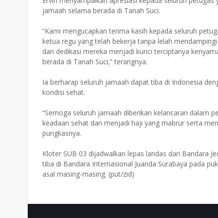
Ervin menyampaikan apresiasi kepada seluruh petuga
jamaah selama berada di Tanah Suci.
“Kami mengucapkan terima kasih kepada seluruh petug
ketua regu yang telah bekerja tanpa lelah mendampin
dan dedikasi mereka menjadi kunci terciptanya kenya
berada di Tanah Suci,” terangnya.
Ia berharap seluruh jamaah dapat tiba di Indonesia d
kondisi sehat.
“Semoga seluruh jamaah diberikan kelancaran dalam pe
keadaan sehat dan menjadi haji yang mabrur serta me
pungkasnya.
Kloter SUB 03 dijadwalkan lepas landas dari Bandara J
tiba di Bandara Internasional Juanda Surabaya pada p
asal masing-masing. (put/zid)