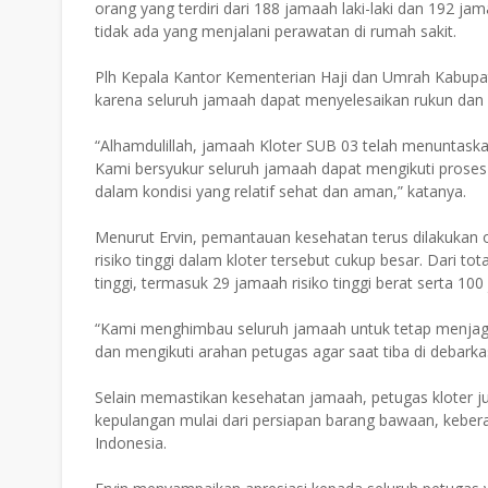
orang yang terdiri dari 188 jamaah laki-laki dan 192 j
tidak ada yang menjalani perawatan di rumah sakit.
Plh Kepala Kantor Kementerian Haji dan Umrah Kabupat
karena seluruh jamaah dapat menyelesaikan rukun dan 
“Alhamdulillah, jamaah Kloter SUB 03 telah menuntaskan
Kami bersyukur seluruh jamaah dapat mengikuti proses i
dalam kondisi yang relatif sehat dan aman,” katanya.
Menurut Ervin, pemantauan kesehatan terus dilakukan o
risiko tinggi dalam kloter tersebut cukup besar. Dari to
tinggi, termasuk 29 jamaah risiko tinggi berat serta 10
“Kami menghimbau seluruh jamaah untuk tetap menjaga
dan mengikuti arahan petugas agar saat tiba di debarkas
Selain memastikan kesehatan jamaah, petugas kloter 
kepulangan mulai dari persiapan barang bawaan, keber
Indonesia.