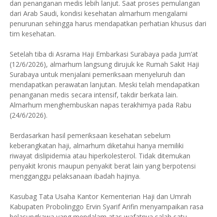
dan penanganan medis lebih lanjut. Saat proses pemulangan
dari Arab Saudi, kondisi kesehatan almarhum mengalami
penurunan sehingga harus mendapatkan perhatian khusus dari
tim kesehatan.
Setelah tiba di Asrama Haji Embarkasi Surabaya pada Jum’at
(12/6/2026), almarhum langsung dirujuk ke Rumah Sakit Haji
Surabaya untuk menjalani pemeriksaan menyeluruh dan
mendapatkan perawatan lanjutan. Meski telah mendapatkan
penanganan medis secara intensif, takdir berkata lain.
Almarhum menghembuskan napas terakhirnya pada Rabu
(24/6/2026).
Berdasarkan hasil pemeriksaan kesehatan sebelum
keberangkatan haji, almarhum diketahui hanya memiliki
riwayat dislipidemia atau hiperkolesterol. Tidak ditemukan
penyakit kronis maupun penyakit berat lain yang berpotensi
mengganggu pelaksanaan ibadah hajinya.
Kasubag Tata Usaha Kantor Kementerian Haji dan Umrah
Kabupaten Probolinggo Ervin Syarif Arifin menyampaikan rasa
belasungkawa yang mendalam atas wafatnya salah satu