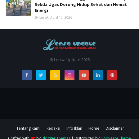
Sekda Ugas Dorong Hidup Sehat dan Hemat
Energi
Jumat, April 10, 2026
@ Lensa Update 2025
Tentang Kami
Redaksi
Info Iklan
Home
Disclaimer
Crafted with
by
Blogger Themes
| Distributed by
Gooyaabi Theme