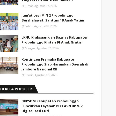
Tingkatkan Mutu Pendidikan
Jumat, Agustus 07, 2026
Jum’at Legi MIN 2 Probolinggo
Bershalawat, Santuni 19 Anak Yatim
Sabtu, Agustus 08, 2026
LKNU Kraksaan dan Baznas Kabupaten
Probolinggo Khitan 91 Anak Gratis
Minggu, Agustus 02, 2026
Kontingen Pramuka Kabupate
Probolinggo Siap Harumkan Daerah di
Jambore Nasional XII
Kamis, Agustus 06, 2026
BERITA POPULER
BKPSDM Kabupaten Probolinggo
Luncurkan Layanan PECI ASN untuk
Digitalisasi Cuti