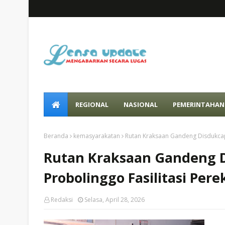
REGIONAL
NASIONAL
PEMERINTAHAN
Beranda
kemasyarakatan
Rutan Kraksaan Gandeng Disdukcap
Rutan Kraksaan Gandeng D
Probolinggo Fasilitasi Pe
Redaksi
Selasa, April 28, 2026