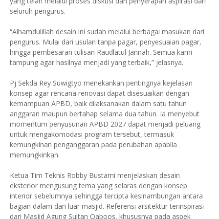
yang telah melalui proses diskusi dan penyerapan aspirasi dari
seluruh pengurus.
“Alhamdulillah desain ini sudah melalui berbagai masukan dari
pengurus. Mulai dari usulan tanpa pagar, penyesuaian pagar,
hingga pembesaran tulisan Raudlatul Jannah. Semua kami
tampung agar hasilnya menjadi yang terbaik,” jelasnya.
Pj Sekda Rey Suwigtyo menekankan pentingnya kejelasan
konsep agar rencana renovasi dapat disesuaikan dengan
kemampuan APBD, baik dilaksanakan dalam satu tahun
anggaran maupun bertahap selama dua tahun. Ia menyebut
momentum penyusunan APBD 2027 dapat menjadi peluang
untuk mengakomodasi program tersebut, termasuk
kemungkinan penganggaran pada perubahan apabila
memungkinkan.
Ketua Tim Teknis Robby Bustami menjelaskan desain
eksterior mengusung tema yang selaras dengan konsep
interior sebelumnya sehingga tercipta kesinambungan antara
bagian dalam dan luar masjid. Referensi arsitektur terinspirasi
dari Masjid Agung Sultan Qaboos, khususnya pada aspek