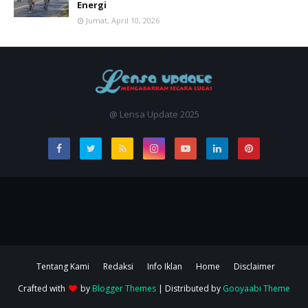
Energi
Jumat, April 10, 2026
@ Lensa Update 2025
Tentang Kami
Redaksi
Info Iklan
Home
Disclaimer
Crafted with
by
Blogger Themes
| Distributed by
Gooyaabi Theme