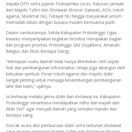
Kepala OPD serta jajaran Forkopimka Leces. Ratusan jamaah
dari Majelis Ta’lim dan Sholawat Khoirun Dakwah, ASN, tokoh
agama, Muslimat NU, Fatayat NU hingga masyarakat umum
memadati lokasi dengan busana muslim bernuansa putih.
Dalam sambutannya, Sekda Kabupaten Probolinggo Ugas
Irwanto menyampaikan kegiatan tersebut merupakan bagian
dari program prioritas Probolinggo SAE (Sejahtera, Amanah-
Religius dan Eksis Berdaya Saing).
“Kemajuan suatu daerah tidak hanya ditentukan oleh aspek
fisik dan pembangunan infrastruktur, tetapi juga dibangun oleh
kekuatan spiritual. Peran tokoh agama dan majelis dzikir
sangat penting untuk menjaga keseimbangan pembangunan
lahir dan batin,” ujarnya.
Ia berharap melalui gema dzikir dan sholawat ini, Kabupaten
Probolinggo senantiasa mendapatkan ridho dan inayah dari
Allah SWT agar menjadi daerah yang semakin mandiri dan
berdaya saing.
Puncak acara diisi pembacaan dzikir serta lantunan sholawat
yang dipandu pimpinan Majelis Ta’lim dan Sholawat Khoirun