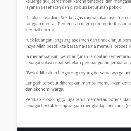
keluarga (KK) terdampak karena terisolasi dan mengalam
layanan kesehatan dan distribusi kebutuhan pokok.
Di lokasi kejadian, Sekda Ugas memastikan asesmen di
tanggap darurat. Pemerintah daerah memprioritaskan pe
kembali normal.
“Cek lapangan langsung asesmen dan tindak lanjut pemb
Insya Allah besok kita bersama-sama memulai proses 
Ia menambahkan, pembangunan jembatan sementara ak
sebagai solusi cepat sebelum pembangunan jembatan p
“Besok kita akan bergotong royong bersama warga un
Langkah tersebut diharapkan mampu memulihkan konektivi
dan ekonomi warga.
Pemkab Probolinggo juga terus memantau potensi dampa
sebagai bentuk kesiapsiagaan menghadapi bencana. (re