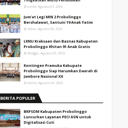
Tingkatkan Mutu Pendidikan
Jumat, Agustus 07, 2026
Jum’at Legi MIN 2 Probolinggo
Bershalawat, Santuni 19 Anak Yatim
Sabtu, Agustus 08, 2026
LKNU Kraksaan dan Baznas Kabupaten
Probolinggo Khitan 91 Anak Gratis
Minggu, Agustus 02, 2026
Kontingen Pramuka Kabupate
Probolinggo Siap Harumkan Daerah di
Jambore Nasional XII
Kamis, Agustus 06, 2026
BERITA POPULER
BKPSDM Kabupaten Probolinggo
Luncurkan Layanan PECI ASN untuk
Digitalisasi Cuti