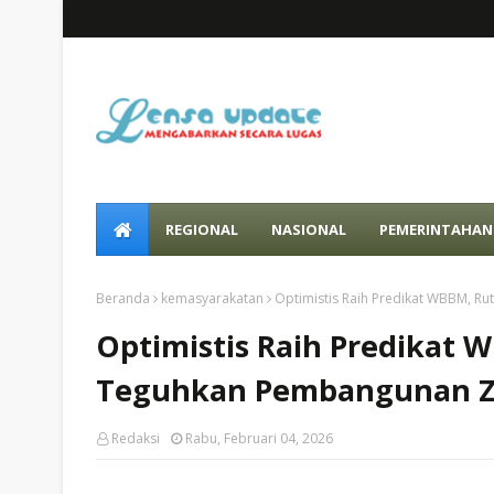
REGIONAL
NASIONAL
PEMERINTAHAN
Beranda
kemasyarakatan
Optimistis Raih Predikat WBBM, R
Optimistis Raih Predikat 
Teguhkan Pembangunan Zo
Redaksi
Rabu, Februari 04, 2026