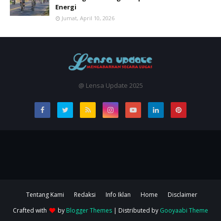
Energi
Jumat, April 10, 2026
@ Lensa Update 2025
Tentang Kami
Redaksi
Info Iklan
Home
Disclaimer
Crafted with
by
Blogger Themes
| Distributed by
Gooyaabi Theme