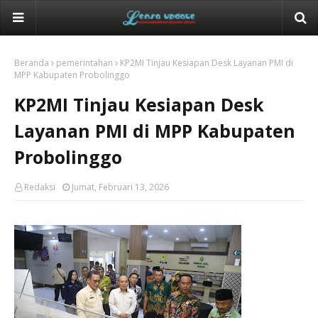
Beranda
pemerintahan
KP2MI Tinjau Kesiapan Desk Layanan PMI di
MPP Kabupaten Probolinggo
KP2MI Tinjau Kesiapan Desk
Layanan PMI di MPP Kabupaten
Probolinggo
Redaksi
Jumat, Februari 13, 2026