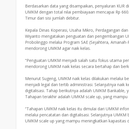
Berdasarkan data yang disampaikan, penyaluran KUR di
UMKM dengan total nilai pembiayaan mencapai Rp 660.8
Timur dari sisi jumlah debitur.
Kepala Dinas Koperasi, Usaha Mikro, Perdagangan dan
Wiyanto mengatakan penguatan dan pengembangan UMKM
Probolinggo melalui Program SAE (Sejahtera, Amanah-R
mendorong UMKM agar naik kelas.
“Penguatan UMKM menjadi salah satu fokus utama peme
mendorong UMKM naik kelas secara bertahap dan berkel
Menurut Sugeng, UMKM naik kelas dilakukan melalui be
menjadi legal dan tertib administrasi. Selanjutnya na
digitalisasi. Tahap berikutnya adalah UMKM Bankabl
Tahapan terakhir adalah UMKM scale up, yang mampu m
“Tahapan UMKM naik kelas itu dimulai dari UMKM inform
melalui pencatatan dan digitalisasi. Selanjutnya UMK
UMKM scale up yang mampu meningkatkan kapasitas dan