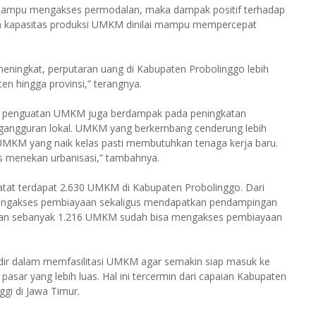
mpu mengakses permodalan, maka dampak positif terhadap
n kapasitas produksi UMKM dinilai mampu mempercepat
ningkat, perputaran uang di Kabupaten Probolinggo lebih
 hingga provinsi,” terangnya.
, penguatan UMKM juga berdampak pada peningkatan
ngangguran lokal. UMKM yang berkembang cenderung lebih
MKM yang naik kelas pasti membutuhkan tenaga kerja baru.
s menekan urbanisasi,” tambahnya.
tat terdapat 2.630 UMKM di Kabupaten Probolinggo. Dari
k mengakses pembiayaan sekaligus mendapatkan pendampingan
 dan sebanyak 1.216 UMKM sudah bisa mengakses pembiayaan
dir dalam memfasilitasi UMKM agar semakin siap masuk ke
asar yang lebih luas. Hal ini tercermin dari capaian Kabupaten
ggi di Jawa Timur.