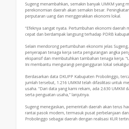
Sugeng menambahkan, semakin banyak UMKM yang ma
perekonomian daerah akan semakin besar. Peningkata
perputaran uang dan menggerakkan ekonomi lokal.
“Efeknya sangat nyata. Pertumbuhan ekonomi daerah me
cepat dan berdampak langsung terhadap PDRB kabupaten
Selain mendorong pertumbuhan ekonomi jelas Sugeng
penyerapan tenaga kerja serta pengurangan angka pe
ekspansif dan membutuhkan tambahan tenaga kerja. “U
Ini membantu mengurangi pengangguran lokal sekaligu
Berdasarkan data DKUPP Kabupaten Probolinggo, terca
jumlah tersebut, 1.216 UMKM telah difasilitasi untu
usaha. “Dari data yang kami rekam, ada 2.630 UMKM
serta penguatan usaha,” lanjutnya.
Sugeng menegaskan, pemerintah daerah akan terus ha
rantai pasok modern, termasuk pusat perbelanjaan dan p
Probolinggo sebagai daerah dengan realisasi KUR tertin