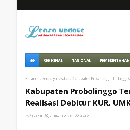
REGIONAL
NASIONAL
PEMERINTAHAN
Beranda
kemasyarakatan
Kabupaten Probolinggo Tertinggi s
Kabupaten Probolinggo Ter
Realisasi Debitur KUR, UM
Redaksi
Jumat, Februari 06, 2026