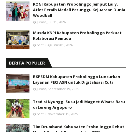
KONI Kabupaten Probolinggo Jemput Laily,
Atlet Peraih Medali Perunggu Kejuaraan Dunia
Woodball
Jumat, Juli 31, 2026
Musda KNPI Kabupaten Probolinggo Perkuat
Kolaborasi Pemuda
Sabtu, Agustus 01, 2026
BERITA POPULER
BKPSDM Kabupaten Probolinggo Luncurkan
Layanan PECI ASN untuk Digitalisasi Cuti
Jumat, September 19, 2025
Tradisi Nyunggi Susu Jadi Magnet Wisata Baru
di Lereng Argopuro
Sabtu, November 15, 2025
Tim Drumband Kabupaten Probolinggo Rebut