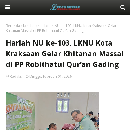
Beranda
kesehatan
Harlah NU ke-103, LKNU Kota Kraksaan Gelar
Khitanan Massal di PP Robithatul Qur’an Gading
Harlah NU ke-103, LKNU Kota
Kraksaan Gelar Khitanan Massal
di PP Robithatul Qur’an Gading
Redaksi
Minggu, Februari 01, 2026