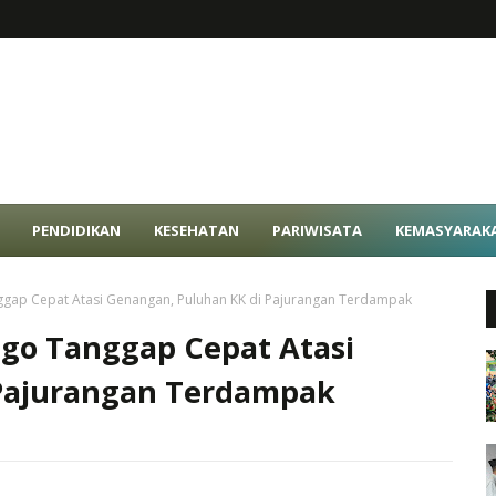
PENDIDIKAN
KESEHATAN
PARIWISATA
KEMASYARAK
gap Cepat Atasi Genangan, Puluhan KK di Pajurangan Terdampak
go Tanggap Cepat Atasi
 Pajurangan Terdampak