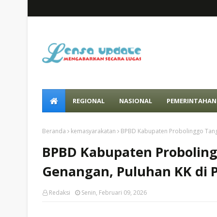
REGIONAL
NASIONAL
PEMERINTAHAN
Beranda
kemasyarakatan
BPBD Kabupaten Probolinggo Tang
BPBD Kabupaten Proboling
Genangan, Puluhan KK di
Redaksi
Senin, Februari 09, 2026