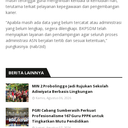
masih tertinggal guna menghindari kendala di kemudian hari,
terutama terkait pelayanan kepegawaian dan pengembangan
karier.
“Apabila masih ada data yang belum tercatat atau administrasi
yang belum lengkap, segera dilengkapi. BKPSDM telah
menyiapkan layanan dan pendampingan agar seluruh proses
administrasi ASN berjalan tertib dan sesuai ketentuan,”
pungkasnya. (nab/zid)
BERITA LAINNYA
MIN 2 Probolinggo Jadi Rujukan Sekolah
Adiwiyata Berbasis Lingkungan
Kamis, Agustus 06, 2026
PGRI Cabang Sumberasih Perkuat
Profesionalisme 167 Guru PPPK untuk
Tingkatkan Mutu Pendidikan
Jumat, Agustus 07, 2026