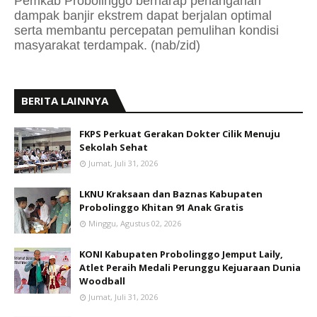
Pemkab Probolinggo berharap penanganan
dampak banjir ekstrem dapat berjalan optimal
serta membantu percepatan pemulihan kondisi
masyarakat terdampak. (nab/zid)
BERITA LAINNYA
FKPS Perkuat Gerakan Dokter Cilik Menuju
Sekolah Sehat
Jumat, Juli 31, 2026
LKNU Kraksaan dan Baznas Kabupaten
Probolinggo Khitan 91 Anak Gratis
Minggu, Agustus 02, 2026
KONI Kabupaten Probolinggo Jemput Laily,
Atlet Peraih Medali Perunggu Kejuaraan Dunia
Woodball
Jumat, Juli 31, 2026