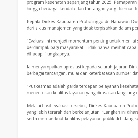
program kesehatan sepanjang tahun 2025. Pemaparan meli
hingga berbagai kendala dan tantangan yang ditemui di
Kepala Dinkes Kabupaten Probolinggo dr. Hariawan D
dari siklus manajemen yang tidak terpisahkan dalam p
“Evaluasi ini menjadi momentum penting untuk menilai
berdampak bagi masyarakat. Tidak hanya melihat capaia
dihadapi,” ungkapnya.
Ia menyampaikan apresiasi kepada seluruh jajaran Dink
berbagai tantangan, mulai dari keterbatasan sumber d
“Puskesmas adalah garda terdepan pelayanan kesehata
menentukan kualitas layanan yang dirasakan langsung o
Melalui hasil evaluasi tersebut, Dinkes Kabupaten Pro
yang lebih terarah dan berkelanjutan. “Langkah ini di
serta memperkuat kualitas pelayanan publik di bidang 