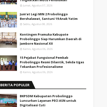
Tingkatkan Mutu Pendidikan
Jumat, Agustus 07, 2026
Jum’at Legi MIN 2 Probolinggo
Bershalawat, Santuni 19 Anak Yatim
Sabtu, Agustus 08, 2026
Kontingen Pramuka Kabupate
Probolinggo Siap Harumkan Daerah di
Jambore Nasional XII
Kamis, Agustus 06, 2026
15 Pejabat Fungsional Pemkab
Probolinggo Resmi Dilantik, Sekda Ugas
Tekankan Profesionalisme
Kamis, Agustus 06, 2026
BERITA POPULER
BKPSDM Kabupaten Probolinggo
Luncurkan Layanan PECI ASN untuk
Digitalisasi Cuti