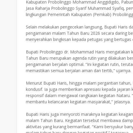
Kabupaten Probolinggo Mohammad Anggidigdo, Pabung
Jasa Raharja Probolinggo Syarif Muhammad Syafiq, perw
lingkungan Pemerintah Kabupaten (Pemkab) Probolingg
Selain melakukan pengecekan langsung, Bupati Haris da
pengamanan malam Tahun Baru 2026 secara daring bersa
menyerahkan bingkisan kepada petugas yang bertugas d
Bupati Probolinggo dr. Mohammad Haris mengatakan
Tahun Baru merupakan agenda rutin yang dilakukan ber
pengamanan berjalan optimal. “Ini kegiatan rutin, te
memastikan semua berjalan aman dan tertib,” ujarnya.
Menurut Bupati Haris, hingga malam pergantian tahun,
kondusif. Ia juga memberikan apresiasi kepada jajaran k
responsif dalam mengawal rangkaian kegiatan Nataru. “
membantu kelancaran kegiatan masyarakat,” jelasnya.
Bupati Haris juga menyoroti maraknya kegiatan keagam
malam Tahun Baru. Kegiatan tersebut membawa dampa
aktivitas yang kurang bermanfaat. “Kami bersyukur ba
malam tahun baru dengan kegiatan positif,” tegasnya.