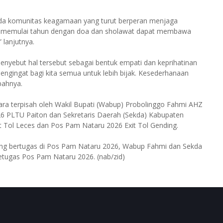
pada komunitas keagamaan yang turut berperan menjaga
an memulai tahun dengan doa dan sholawat dapat membawa
 lanjutnya.
menyebut hal tersebut sebagai bentuk empati dan keprihatinan
 pengingat bagi kita semua untuk lebih bijak. Kesederhanaan
bahnya.
ra terpisah oleh Wakil Bupati (Wabup) Probolinggo Fahmi AHZ
 PLTU Paiton dan Sekretaris Daerah (Sekda) Kabupaten
 Tol Leces dan Pos Pam Nataru 2026 Exit Tol Gending.
ang bertugas di Pos Pam Nataru 2026, Wabup Fahmi dan Sekda
etugas Pos Pam Nataru 2026. (nab/zid)