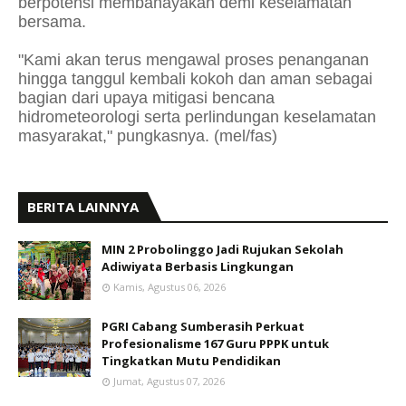
berpotensi membahayakan demi keselamatan
bersama.
"Kami akan terus mengawal proses penanganan
hingga tanggul kembali kokoh dan aman sebagai
bagian dari upaya mitigasi bencana
hidrometeorologi serta perlindungan keselamatan
masyarakat," pungkasnya. (mel/fas)
BERITA LAINNYA
MIN 2 Probolinggo Jadi Rujukan Sekolah
Adiwiyata Berbasis Lingkungan
Kamis, Agustus 06, 2026
PGRI Cabang Sumberasih Perkuat
Profesionalisme 167 Guru PPPK untuk
Tingkatkan Mutu Pendidikan
Jumat, Agustus 07, 2026