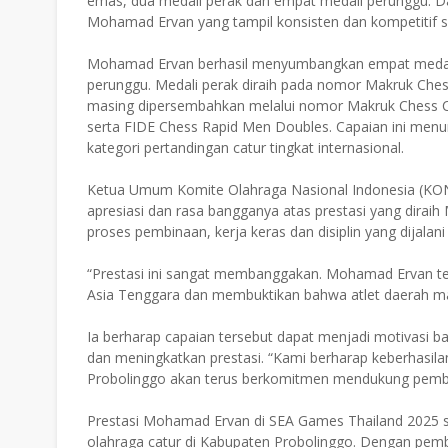
emas, dua medali perak dan empat medali perunggu. Dari 
Mohamad Ervan yang tampil konsisten dan kompetitif 
Mohamad Ervan berhasil menyumbangkan empat medali un
perunggu. Medali perak diraih pada nomor Makruk Chess
masing dipersembahkan melalui nomor Makruk Chess Cl
serta FIDE Chess Rapid Men Doubles. Capaian ini men
kategori pertandingan catur tingkat internasional.
Ketua Umum Komite Olahraga Nasional Indonesia (KO
apresiasi dan rasa bangganya atas prestasi yang dirai
proses pembinaan, kerja keras dan disiplin yang dijalani
“Prestasi ini sangat membanggakan. Mohamad Ervan t
Asia Tenggara dan membuktikan bahwa atlet daerah mamp
Ia berharap capaian tersebut dapat menjadi motivasi bagi
dan meningkatkan prestasi. “Kami berharap keberhasilan 
Probolinggo akan terus berkomitmen mendukung pembin
Prestasi Mohamad Ervan di SEA Games Thailand 2025 s
olahraga catur di Kabupaten Probolinggo. Dengan pem