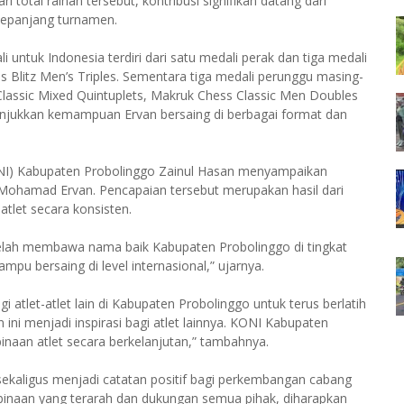
total raihan tersebut, kontribusi signifikan datang dari
sepanjang turnamen.
tuk Indonesia terdiri dari satu medali perak dan tiga medali
 Blitz Men’s Triples. Sementara tiga medali perunggu masing-
assic Mixed Quintuplets, Makruk Chess Classic Men Doubles
unjukkan kemampuan Ervan bersaing di berbagai format dan
NI) Kabupaten Probolinggo Zainul Hasan menyampaikan
h Mohamad Ervan. Pencapaian tersebut merupakan hasil dari
 atlet secara konsisten.
elah membawa nama baik Kabupaten Probolinggo di tingkat
u bersaing di level internasional,” ujarnya.
 atlet-atlet lain di Kabupaten Probolinggo untuk terus berlatih
ini menjadi inspirasi bagi atlet lainnya. KONI Kabupaten
aan atlet secara berkelanjutan,” tambahnya.
ekaligus menjadi catatan positif bagi perkembangan cabang
binaan yang terarah dan dukungan semua pihak, diharapkan