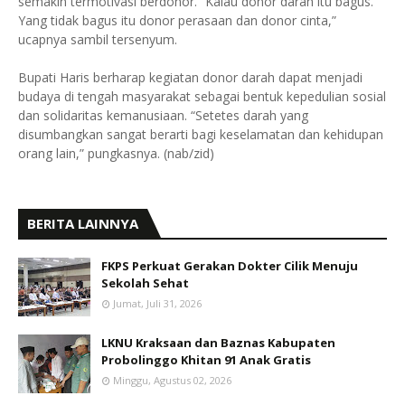
semakin termotivasi berdonor. “Kalau donor darah itu bagus.
Yang tidak bagus itu donor perasaan dan donor cinta,”
ucapnya sambil tersenyum.
Bupati Haris berharap kegiatan donor darah dapat menjadi
budaya di tengah masyarakat sebagai bentuk kepedulian sosial
dan solidaritas kemanusiaan. “Setetes darah yang
disumbangkan sangat berarti bagi keselamatan dan kehidupan
orang lain,” pungkasnya. (nab/zid)
BERITA LAINNYA
FKPS Perkuat Gerakan Dokter Cilik Menuju
Sekolah Sehat
Jumat, Juli 31, 2026
LKNU Kraksaan dan Baznas Kabupaten
Probolinggo Khitan 91 Anak Gratis
Minggu, Agustus 02, 2026