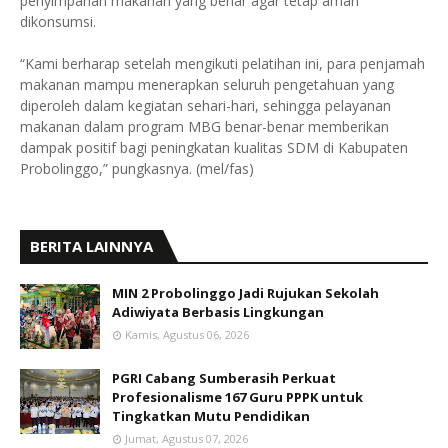
penyimpanan makanan yang benar agar tetap aman
dikonsumsi.
“Kami berharap setelah mengikuti pelatihan ini, para penjamah
makanan mampu menerapkan seluruh pengetahuan yang
diperoleh dalam kegiatan sehari-hari, sehingga pelayanan
makanan dalam program MBG benar-benar memberikan
dampak positif bagi peningkatan kualitas SDM di Kabupaten
Probolinggo,” pungkasnya. (mel/fas)
BERITA LAINNYA
MIN 2 Probolinggo Jadi Rujukan Sekolah
Adiwiyata Berbasis Lingkungan
Kamis, Agustus 06, 2026
PGRI Cabang Sumberasih Perkuat
Profesionalisme 167 Guru PPPK untuk
Tingkatkan Mutu Pendidikan
Jumat, Agustus 07, 2026