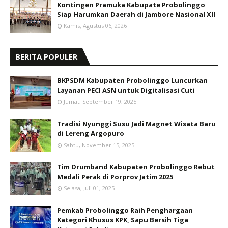
Kontingen Pramuka Kabupate Probolinggo
Siap Harumkan Daerah di Jambore Nasional XII
Kamis, Agustus 06, 2026
BERITA POPULER
BKPSDM Kabupaten Probolinggo Luncurkan
Layanan PECI ASN untuk Digitalisasi Cuti
Jumat, September 19, 2025
Tradisi Nyunggi Susu Jadi Magnet Wisata Baru
di Lereng Argopuro
Sabtu, November 15, 2025
Tim Drumband Kabupaten Probolinggo Rebut
Medali Perak di Porprov Jatim 2025
Selasa, Juli 01, 2025
Pemkab Probolinggo Raih Penghargaan
Kategori Khusus KPK, Sapu Bersih Tiga