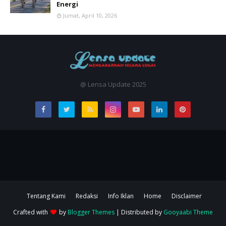
Energi
Jumat, April 10, 2026
@ Lensa Update 2025
Tentang Kami
Redaksi
Info Iklan
Home
Disclaimer
Crafted with
by
Blogger Themes
| Distributed by
Gooyaabi Theme