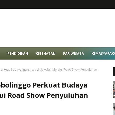
PENDIDIKAN
KESEHATAN
PARIWISATA
KEMASYARAK
erkuat Budaya Integritas di Sekolah Melalui Road Show Penyuluhan
obolinggo Perkuat Budaya
alui Road Show Penyuluhan