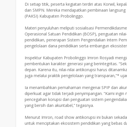
Di setiap titik, peserta kegiatan terdiri atas Korwil, k
dan SMPN. Mereka mendapatkan pembinaan langsung da
(PAKSI) Kabupaten Probolinggo.
Materi penyuluhan meliputi sosialisasi Permendikdas
Operasional Satuan Pendidikan (BOSP), penguatan nilai-
pendidikan, penerapan Sistem Pengendalian Intern Pemer
pengelolaan dana pendidikan serta embangun ekosistem 
Inspektur Kabupaten Probolinggo Imron Rosyadi meng
pembentukan karakter generasi yang berintegritas. “S
depan. Karena itu, nilai-nilai antikorupsi harus ditanamk
juga melalui praktik pengelolaan yang transparan,”* uja
Ia menambahkan pemahaman mengenai SPIP dan akuntab
diperkuat agar tidak terjadi penyimpangan. “Kami ing
pencegahan korupsi dan penguatan sistem pengendalian 
yang bersih dan akuntabel,” tegasnya.
Menurut Imron, road show antikorupsi ini bukan sekadar
untuk menciptakan ekosistem pendidikan yang bebas da