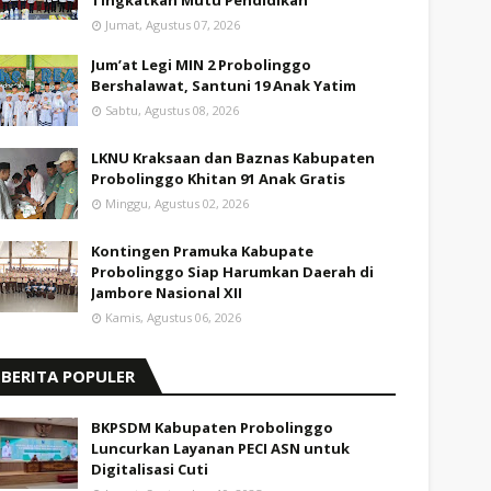
Tingkatkan Mutu Pendidikan
Jumat, Agustus 07, 2026
Jum’at Legi MIN 2 Probolinggo
Bershalawat, Santuni 19 Anak Yatim
Sabtu, Agustus 08, 2026
LKNU Kraksaan dan Baznas Kabupaten
Probolinggo Khitan 91 Anak Gratis
Minggu, Agustus 02, 2026
Kontingen Pramuka Kabupate
Probolinggo Siap Harumkan Daerah di
Jambore Nasional XII
Kamis, Agustus 06, 2026
BERITA POPULER
BKPSDM Kabupaten Probolinggo
Luncurkan Layanan PECI ASN untuk
Digitalisasi Cuti