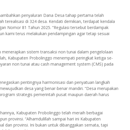
nambahkan penyaluran Dana Desa tahap pertama telah
h terealisasi di 324 desa. Kendati demikian, terdapat kendala
ngan Nomor 81 Tahun 2025. “Regulasi tersebut berdampak
un kami terus melakukan pendampingan agar tetap sesuai
 menerapkan sistem transaksi non tunai dalam pengelolaan
illah, Kabupaten Probolinggo menempati peringkat ketiga se-
ayaran non tunai atau cash management system (CMS) pada
negaskan pentingnya harmonisasi dan penyatuan langkah
 mewujudkan desa yang benar-benar mandiri. “Desa merupakan
program strategis pemerintah pusat maupun daerah harus
hannya, Kabupaten Probolinggo telah meraih berbagai
pun provinsi. “Alhamdulillah sampai hari ini Kabupaten
 dan provinsi. Ini bukan untuk dibanggakan semata, tapi