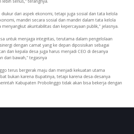
lebih serius,” terangnya.
iukur dari aspek ekonomi, tetapi juga sosial dan tata kelola
konomi, mandiri secara sosial dan mandiri dalam tata kelola
a menyangkut akuntabilitas dan kepercayaan publik,” jelasnya.
esa untuk menjaga integritas, terutama dalam pengelolaan
inergi dengan camat yang ke depan diposisikan sebagai
an dan kepala desa juga harus menjadi CEO di desanya
an dari bawah,” tegasnya
nggo terus bergerak maju dan menjadi kekuatan utama
at bukan karena Bupatinya, tetapi karena desa-desanya
erintah Kabupaten Probolinggo tidak akan bisa bekerja dengan