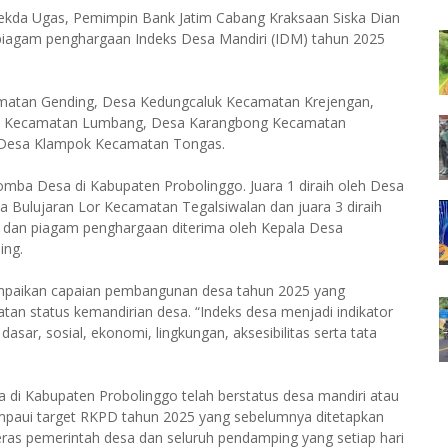
Sekda Ugas, Pemimpin Bank Jatim Cabang Kraksaan Siska Dian
iagam penghargaan Indeks Desa Mandiri (IDM) tahun 2025
amatan Gending, Desa Kedungcaluk Kecamatan Krejengan,
ah Kecamatan Lumbang, Desa Karangbong Kecamatan
n Desa Klampok Kecamatan Tongas.
mba Desa di Kabupaten Probolinggo. Juara 1 diraih oleh Desa
a Bulujaran Lor Kecamatan Tegalsiwalan dan juara 3 diraih
dan piagam penghargaan diterima oleh Kepala Desa
ing.
paikan capaian pembangunan desa tahun 2025 yang
tan status kemandirian desa. “Indeks desa menjadi indikator
sar, sosial, ekonomi, lingkungan, aksesibilitas serta tata
 di Kabupaten Probolinggo telah berstatus desa mandiri atau
elampaui target RKPD tahun 2025 yang sebelumnya ditetapkan
keras pemerintah desa dan seluruh pendamping yang setiap hari