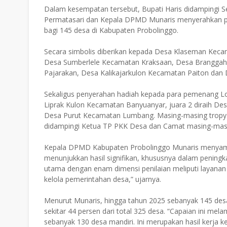
Dalam kesempatan tersebut, Bupati Haris didampingi 
Permatasari dan Kepala DPMD Munaris menyerahkan p
bagi 145 desa di Kabupaten Probolinggo.
Secara simbolis diberikan kepada Desa Klaseman Kec
Desa Sumberlele Kecamatan Kraksaan, Desa Brangg
Pajarakan, Desa Kalikajarkulon Kecamatan Paiton da
Sekaligus penyerahan hadiah kepada para pemenang Lo
Liprak Kulon Kecamatan Banyuanyar, juara 2 diraih Des
Desa Purut Kecamatan Lumbang. Masing-masing tropy 
didampingi Ketua TP PKK Desa dan Camat masing-mas
Kepala DPMD Kabupaten Probolinggo Munaris menyam
menunjukkan hasil signifikan, khususnya dalam peningka
utama dengan enam dimensi penilaian meliputi layanan da
kelola pemerintahan desa,” ujarnya.
Menurut Munaris, hingga tahun 2025 sebanyak 145 desa
sekitar 44 persen dari total 325 desa. “Capaian ini m
sebanyak 130 desa mandiri. Ini merupakan hasil kerja 