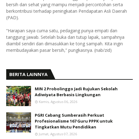
bersih dan sehat yang mampu menjadi percontohan serta
berkontribusi terhadap peningkatan Pendapatan Asli Daerah
(PAD).
“Harapan saya cuma satu, pedagang punya empati dan
tanggung jawab. Setelah buka dan tutup lapak, sampahnya
diambil sendiri dan dimasukkan ke tong sampah. Kita ingin
membudayakan pasar bersih,” pungkasnya. (nab/zid)
BERITA LAINNYA
MIN 2 Probolinggo Jadi Rujukan Sekolah
Adiwiyata Berbasis Lingkungan
Kamis, Agustus 06, 2026
PGRI Cabang Sumberasih Perkuat
Profesionalisme 167 Guru PPPK untuk
Tingkatkan Mutu Pendidikan
Jumat, Agustus 07, 2026