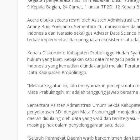
Kegiatan penyelarasan SDI ini melibatkan unsur strateg
9 Kepala Bagian, 24 Camat, 1 unsur TP2D, 12 Kepala Bi
Acara dibuka secara resmi oleh Asisten Administrasi U
Anang Budi Yoelijanto. Sementara itu, narasumber dalam
Indonesia dari Narasio sekaligus Adviser Data Scienc
terkait implementasi dan penguatan ekosistem satu dat
Kepala Diskominfo Kabupaten Probolinggo Hudan Syari
hukum yang kuat. Kebijakan satu data mengacu pada P
Indonesia yang kemudian ditindaklanjuti melalui Pera
Data Kabupaten Probolinggo.
“Melalui kegiatan ini, kita menyamakan persepsi data 
Mata Prabulinggih. Ini adalah tanggung jawab bersama 
Sementara Asisten Administrasi Umum Sekda Kabupaten
penyelarasan SDI dengan Mata Prabulinggih menjadi s
daerah didukung oleh data yang valid dan terintegrasi
masing pihak dalam penyelenggaraan satu data.
“Seluruh Perangkat Daerah wajib berkomitmen dan ber