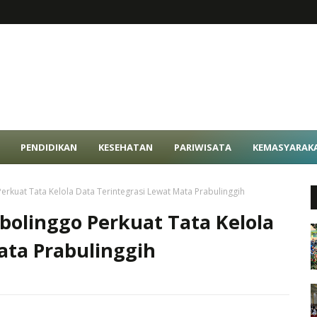
PENDIDIKAN
KESEHATAN
PARIWISATA
KEMASYARAK
rkuat Tata Kelola Data Terintegrasi Lewat Mata Prabulinggih
olinggo Perkuat Tata Kelola
ata Prabulinggih