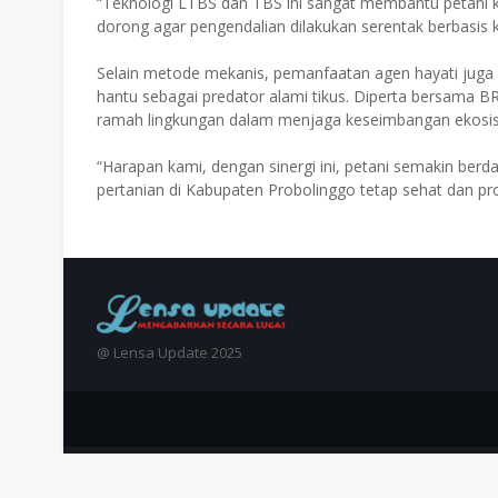
“Teknologi LTBS dan TBS ini sangat membantu petani ka
dorong agar pengendalian dilakukan serentak berbasis k
Selain metode mekanis, pemanfaatan agen hayati juga 
hantu sebagai predator alami tikus. Diperta bersama 
ramah lingkungan dalam menjaga keseimbangan ekosis
“Harapan kami, dengan sinergi ini, petani semakin berd
pertanian di Kabupaten Probolinggo tetap sehat dan pro
@ Lensa Update 2025
Crafted with
by
Blogger Themes
| Distributed by
Gooyaabi 