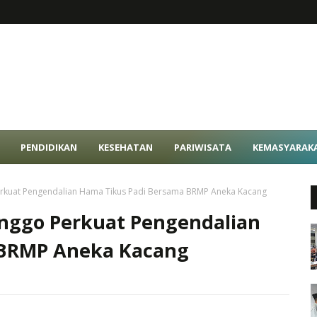
PENDIDIKAN
KESEHATAN
PARIWISATA
KEMASYARAK
erkuat Pengendalian Hama Tikus Padi Bersama BRMP Aneka Kacang
inggo Perkuat Pengendalian
 BRMP Aneka Kacang