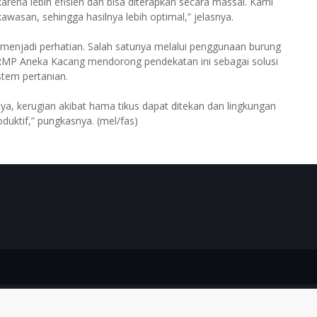
rena lebih efisien dan bisa diterapkan secara massal. Kami
awasan, sehingga hasilnya lebih optimal,” jelasnya.
menjadi perhatian. Salah satunya melalui penggunaan burung
BRMP Aneka Kacang mendorong pendekatan ini sebagai solusi
tem pertanian.
aya, kerugian akibat hama tikus dapat ditekan dan lingkungan
duktif,” pungkasnya. (mel/fas)
Theme