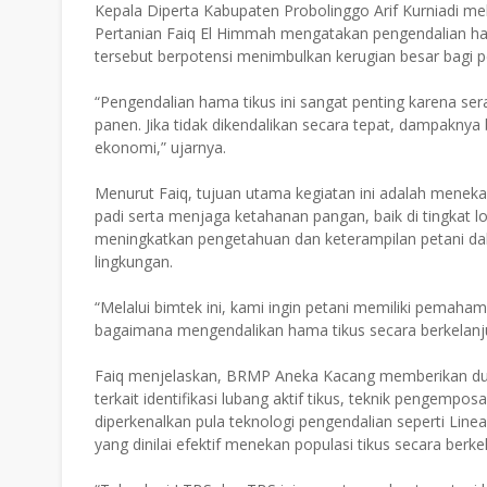
Kepala Diperta Kabupaten Probolinggo Arif Kurniadi m
Pertanian Faiq El Himmah mengatakan pengendalian ham
tersebut berpotensi menimbulkan kerugian besar bagi pe
“Pengendalian hama tikus ini sangat penting karena se
panen. Jika tidak dikendalikan secara tepat, dampakny
ekonomi,” ujarnya.
Menurut Faiq, tujuan utama kegiatan ini adalah menekan
padi serta menjaga ketahanan pangan, baik di tingkat lok
meningkatkan pengetahuan dan keterampilan petani da
lingkungan.
“Melalui bimtek ini, kami ingin petani memiliki pemaha
bagaimana mengendalikan hama tikus secara berkelanj
Faiq menjelaskan, BRMP Aneka Kacang memberikan duk
terkait identifikasi lubang aktif tikus, teknik pengemp
diperkenalkan pula teknologi pengendalian seperti Line
yang dinilai efektif menekan populasi tikus secara berke