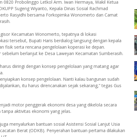
m 0820 Probolinggo Letkol Arm. Iwan Hermaya, Wakil Ketua
 DKUPP Sugeng Wiyanto, Kepala Dinas Sosial Rachmad
erto Rasyidhi bersama Forkopimka Wonomerto dan Camat
asih.
 Ngisor Kecamatan Wonomerto, tepatnya di lokasi
asi tersebut, Bupati Haris berdialog langsung dengan kepala
 fisik serta rencana pengelolaan koperasi ke depan.
Lor sebelum berlanjut ke Desa Laweyan Kecamatan Sumberasih.
harus diiringi dengan konsep pengelolaan yang matang agar
a.
 menyiapkan konsep pengelolaan. Nanti kalau bangunan sudah
ijalankan, itu harus direncanakan sejak sekarang,” tegas Gus
njadi motor penggerak ekonomi desa yang dikelola secara
tanpa aktivitas ekonomi yang jelas.
ga menyalurkan bantuan sosial Asistensi Sosial Lanjut Usia
ecacatan Berat (ODKB). Penyerahan bantuan pertama dilakukan
LUT.