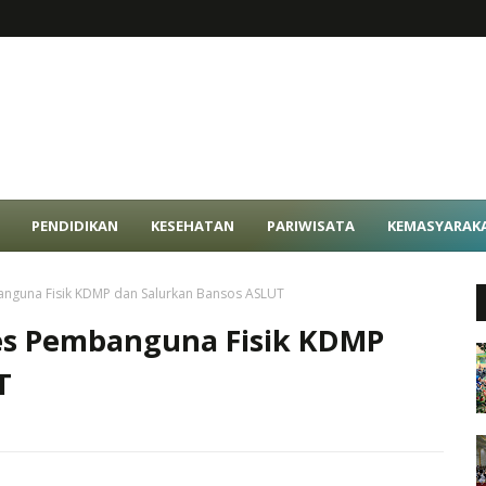
PENDIDIKAN
KESEHATAN
PARIWISATA
KEMASYARAK
anguna Fisik KDMP dan Salurkan Bansos ASLUT
res Pembanguna Fisik KDMP
T