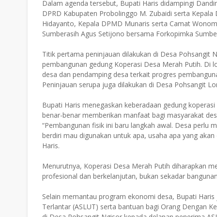
Dalam agenda tersebut, Bupati Haris didampingi Dandi
DPRD Kabupaten Probolinggo M. Zubaidi serta Kepala
Hidayanto, Kepala DPMD Munaris serta Camat Wonom
Sumberasih Agus Setijono bersama Forkopimka Sumber
Titik pertama peninjauan dilakukan di Desa Pohsangit
pembangunan gedung Koperasi Desa Merah Putih. Di lok
desa dan pendamping desa terkait progres pembangunan
Peninjauan serupa juga dilakukan di Desa Pohsangit 
Bupati Haris menegaskan keberadaan gedung koperasi 
benar-benar memberikan manfaat bagi masyarakat des
“Pembangunan fisik ini baru langkah awal. Desa perlu
berdiri mau digunakan untuk apa, usaha apa yang akan d
Haris.
Menurutnya, Koperasi Desa Merah Putih diharapkan me
profesional dan berkelanjutan, bukan sekadar bangunan 
Selain memantau program ekonomi desa, Bupati Haris ju
Terlantar (ASLUT) serta bantuan bagi Orang Dengan K
di Desa Pohsangit Ngisor kepada delapan penerima AS