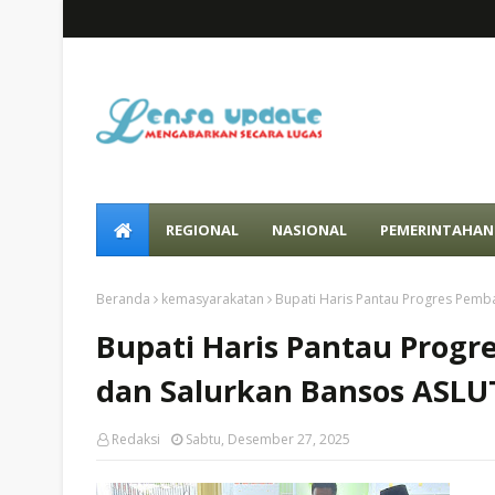
REGIONAL
NASIONAL
PEMERINTAHAN
Beranda
kemasyarakatan
Bupati Haris Pantau Progres Pemb
Bupati Haris Pantau Prog
dan Salurkan Bansos ASLU
Redaksi
Sabtu, Desember 27, 2025