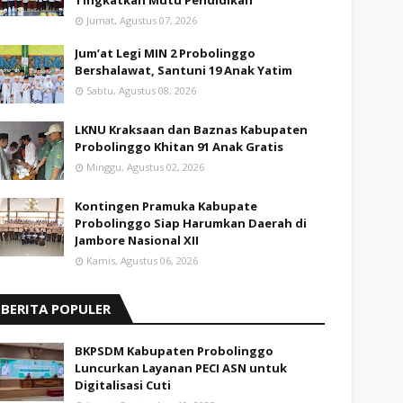
Tingkatkan Mutu Pendidikan
Jumat, Agustus 07, 2026
Jum’at Legi MIN 2 Probolinggo
Bershalawat, Santuni 19 Anak Yatim
Sabtu, Agustus 08, 2026
LKNU Kraksaan dan Baznas Kabupaten
Probolinggo Khitan 91 Anak Gratis
Minggu, Agustus 02, 2026
Kontingen Pramuka Kabupate
Probolinggo Siap Harumkan Daerah di
Jambore Nasional XII
Kamis, Agustus 06, 2026
BERITA POPULER
BKPSDM Kabupaten Probolinggo
Luncurkan Layanan PECI ASN untuk
Digitalisasi Cuti