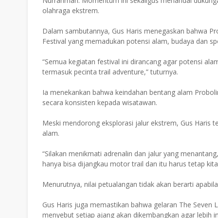
Nurrahman. Momentum ini sekaligus menandai dukung
olahraga ekstrem.
Dalam sambutannya, Gus Haris menegaskan bahwa Prob
Festival yang memadukan potensi alam, budaya dan spo
“Semua kegiatan festival ini dirancang agar potensi al
termasuk pecinta trail adventure,” tuturnya.
Ia menekankan bahwa keindahan bentang alam Probolin
secara konsisten kepada wisatawan.
Meski mendorong eksplorasi jalur ekstrem, Gus Haris 
alam.
“Silakan menikmati adrenalin dan jalur yang menantang
hanya bisa dijangkau motor trail dan itu harus tetap kit
Menurutnya, nilai petualangan tidak akan berarti apabi
Gus Haris juga memastikan bahwa gelaran The Seven Lak
menyebut setiap ajang akan dikembangkan agar lebih inov