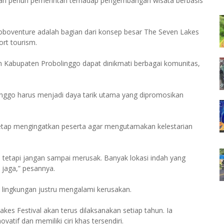
an penuh pemerintah terhadap pengembangan wisata berbasis
oventure adalah bagian dari konsep besar The Seven Lakes
rt tourism.
am Kabupaten Probolinggo dapat dinikmati berbagai komunitas,
ggo harus menjadi daya tarik utama yang dipromosikan
tetap mengingatkan peserta agar mengutamakan kelestarian
, tetapi jangan sampai merusak. Banyak lokasi indah yang
a jaga,” pesannya.
la lingkungan justru mengalami kerusakan.
es Festival akan terus dilaksanakan setiap tahun. Ia
atif dan memiliki ciri khas tersendiri.